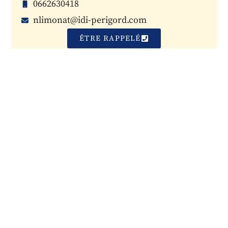
0662630418
nlimonat@idi-perigord.com
ÊTRE RAPPELÉ
PARTAGEZ L'ANNONCE
Depuis 1981, L’immobilière de l’Isle
est une