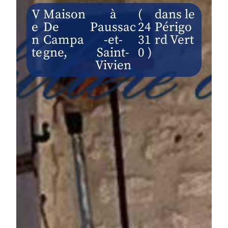
V
Maison
à
(
dans le
E
De
Paussac
24
Périgo
N
Campa
-et-
31
rd Vert
Te
Gne
,
Saint-
0 )
Vivien